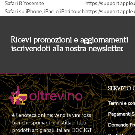
Safari 8 Yosemite
https://support.appl
Safari su iPhone, iPad, o iPod touch
https://support.appl
Ricevi promozioni e aggiornamenti
iscrivendoti alla nostra newsletter.
SERVIZIO 
Termini e con
Pagamenti Si
è l'enoteca online; vendita vini rossi,
bianchi, spumanti e distillati, tutti
Domande Fre
prodotti artigianali italiani DOC IGT