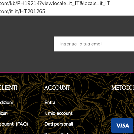
e.com/kb/PH19214?viewlocale=it_IT&locale=it_IT
e.com/it-it/HT201265
CLIENTI
ACCOUNT
METODI 
dizioni
Entra
curi
Il mio account
quenti (FAQ)
Dati personali