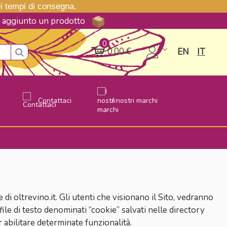
nei tempi di consegna.
ne aggiunto un prodotto
0
0,00 €
EN
IT
Contattaci
I nostri marchi
e di oltrevino.it. Gli utenti che visionano il Sito, vedranno
file di testo denominati “cookie” salvati nelle directory
r abilitare determinate funzionalità.