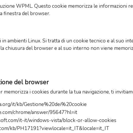
aduzione WPML. Questo cookie memorizza le informazioni relat
la finestra del browser.
in ambienti Linux. Si tratta di un cookie tecnico e al suo in
 la chiusura del browser e al suo interno non viene memor
azione del browser
memorizza i cookies durante la tua navigazione, ti invitiamo a 
lla.org/it/kb/Gestione%20dei%20cookie
le.com/chrome/answer/95647?hl=it
oft.com/it-it/windows-vista/block-or-allow-cookies
e.com/kb/PH17191?viewlocale=it_IT&locale=it_IT