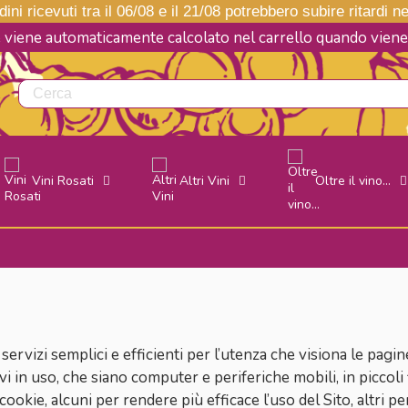
ini ricevuti tra il 06/08 e il 21/08 potrebbero subire ritardi 
e viene automaticamente calcolato nel carrello quando vie
Vini Rosati
Altri Vini
Oltre il vino...
i servizi semplici e efficienti per l’utenza che visiona le pagin
vi in uso, che siano computer e periferiche mobili, in piccoli 
cookie, alcuni per rendere più efficace l’uso del Sito, altri pe