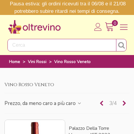
Pausa estiva: gli ordini ricevuti tra il 06/08 e il 21/08
potrebbero subire ritardi nei tempi di consegna.
0
Home
>
Vini Rossi
>
Vino Rosso Veneto
Vino Rosso Veneto
Precedente
Su
Prezzo, da meno caro a più caro
3/4
Palazzo Della Torre