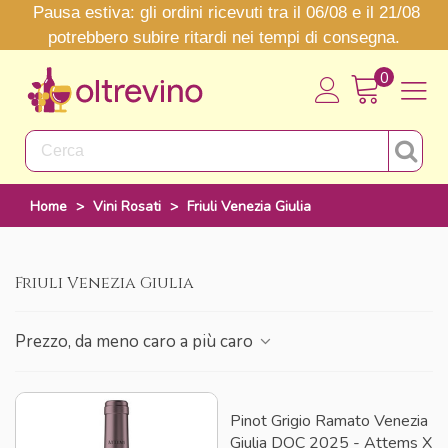
Pausa estiva: gli ordini ricevuti tra il 06/08 e il 21/08
potrebbero subire ritardi nei tempi di consegna.
0
Home
>
Vini Rosati
>
Friuli Venezia Giulia
Friuli Venezia Giulia
Prezzo, da meno caro a più caro
Pinot Grigio Ramato Venezia
Giulia DOC 2025 - Attems X