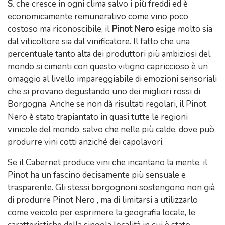
S
.
che cresce in ogni clima salvo i più freddi ed è
economicamente remunerativo come vino poco
costoso ma riconoscibile, il
Pinot Nero
esige molto sia
dal viticoltore sia dal vinificatore. Il fatto che una
percentuale tanto alta dei produttori più ambiziosi del
mondo si cimenti con questo vitigno capriccioso è un
omaggio al livello impareggiabile di emozioni sensoriali
che si provano degustando uno dei migliori rossi di
Borgogna. Anche se non dà risultati regolari, il Pinot
Nero è stato trapiantato in quasi tutte le regioni
vinicole del mondo, salvo che nelle più calde, dove può
produrre vini cotti anziché dei capolavori.
Se il Cabernet produce vini che incantano la mente, il
Pinot ha un fascino decisamente più sensuale e
trasparente. Gli stessi borgognoni sostengono non già
di produrre Pinot Nero , ma di limitarsi a utilizzarlo
come veicolo per esprimere la geografia locale, le