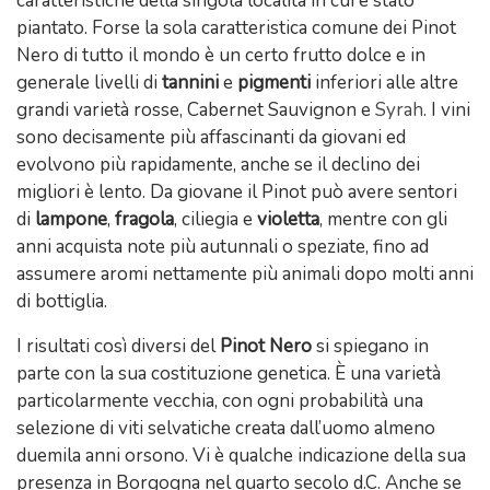
caratteristiche della singola località in cui è stato
piantato. Forse la sola caratteristica comune dei Pinot
Nero di tutto il mondo è un certo frutto dolce e in
generale livelli di
tannini
e
pigmenti
inferiori alle altre
grandi varietà rosse, Cabernet Sauvignon e
Syrah
. I vini
sono decisamente più affascinanti da giovani ed
evolvono più rapidamente, anche se il declino dei
migliori è lento. Da giovane il Pinot può avere sentori
di
lampone
,
fragola
, ciliegia e
violetta
, mentre con gli
anni acquista note più autunnali o speziate, fino ad
assumere aromi nettamente più animali dopo molti anni
di bottiglia.
I risultati così diversi del
Pinot Nero
si spiegano in
parte con la sua costituzione genetica. È una varietà
particolarmente vecchia, con ogni probabilità una
selezione di viti selvatiche creata dall’uomo almeno
duemila anni orsono. Vi è qualche indicazione della sua
presenza in Borgogna nel quarto secolo d.C. Anche se