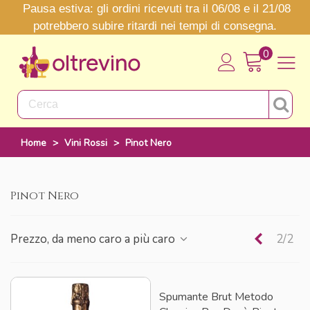
Pausa estiva: gli ordini ricevuti tra il 06/08 e il 21/08
potrebbero subire ritardi nei tempi di consegna.
0
Home
>
Vini Rossi
>
Pinot Nero
Pinot Nero
Precede
Prezzo, da meno caro a più caro
2/2
Spumante Brut Metodo