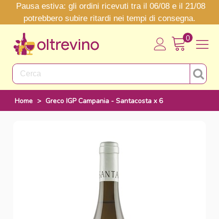
Pausa estiva: gli ordini ricevuti tra il 06/08 e il 21/08
potrebbero subire ritardi nei tempi di consegna.
0
Home
>
Greco IGP Campania - Santacosta x 6