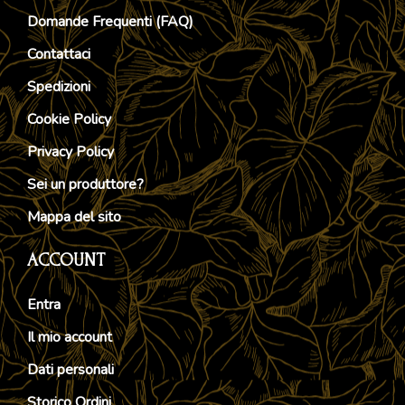
Domande Frequenti (FAQ)
Contattaci
Spedizioni
Cookie Policy
Privacy Policy
Sei un produttore?
Mappa del sito
ACCOUNT
Entra
Il mio account
Dati personali
Storico Ordini