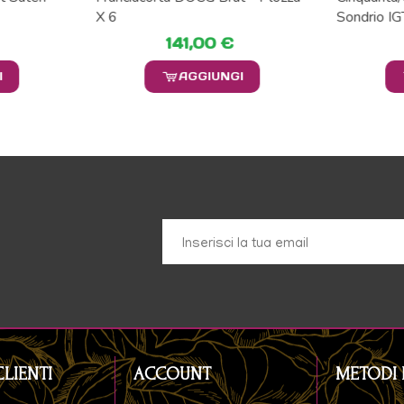
X 6
Sondrio IG
141,00 €
I
AGGIUNGI
CLIENTI
ACCOUNT
METODI 