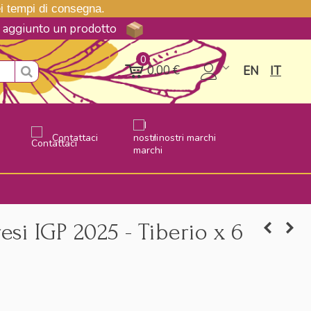
nei tempi di consegna.
ne aggiunto un prodotto
0
0,00 €
EN
IT
Contattaci
I nostri marchi
esi IGP 2025 - Tiberio x 6