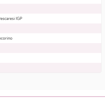
Pescaresi IGP
corino