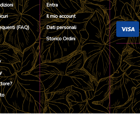
dizioni
Entra
curi
Il mio account
quenti (FAQ)
Dati personali
Storico Ordini
y
y
ttore?
to
sclusivamente dalla
DR ROGGIA BIAGIO INFORMATION TECHNOLO