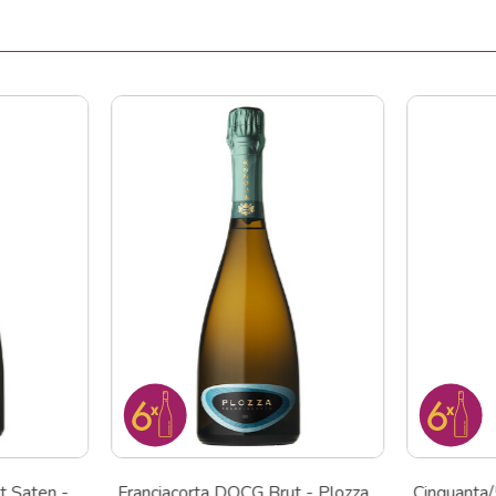
t Saten -
Franciacorta DOCG Brut - Plozza
Cinquanta/