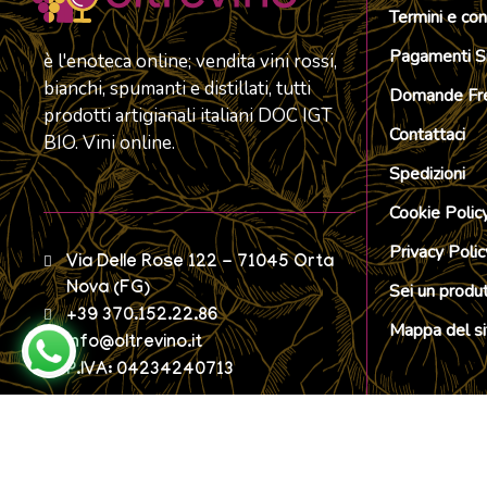
Termini e con
Pagamenti Si
è l'enoteca online; vendita vini rossi,
bianchi, spumanti e distillati, tutti
Domande Fre
prodotti artigianali italiani DOC IGT
Contattaci
BIO. Vini online.
Spedizioni
Cookie Polic
Privacy Polic
Via Delle Rose 122 - 71045 Orta
Nova (FG)
Sei un produ
+39 370.152.22.86
Mappa del si
info@oltrevino.it
P.IVA: 04234240713
Oltrevino.it ©2026 Realizzato e