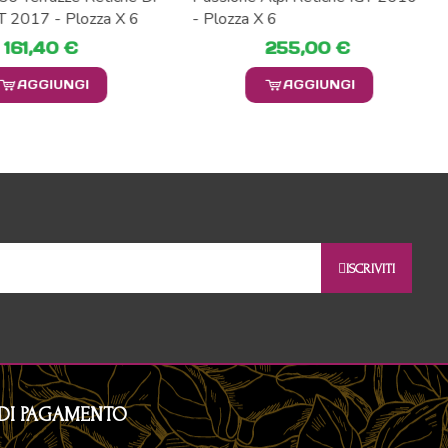
T 2017 - Plozza X 6
- Plozza X 6
161,40 €
255,00 €
AGGIUNGI
AGGIUNGI
ISCRIVITI
DI PAGAMENTO