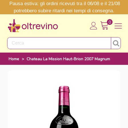
Pausa estiva: gli ordini ricevuti tra il 06/08 e il 21/08
potrebbero subire ritardi nei tempi di consegna.
0
Home
>
Chateau La Mission Haut-Brion 2007 Magnum