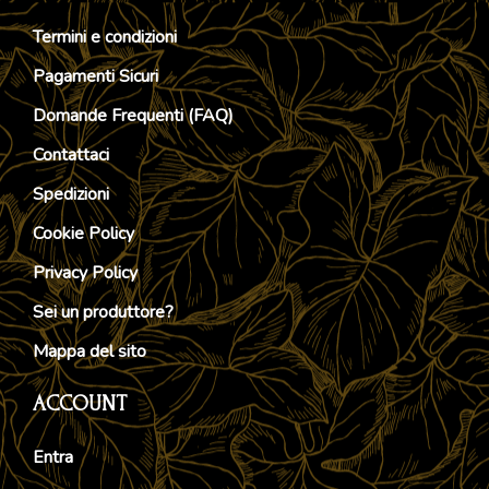
Termini e condizioni
Pagamenti Sicuri
Domande Frequenti (FAQ)
Contattaci
Spedizioni
Cookie Policy
Privacy Policy
Sei un produttore?
Mappa del sito
ACCOUNT
Entra