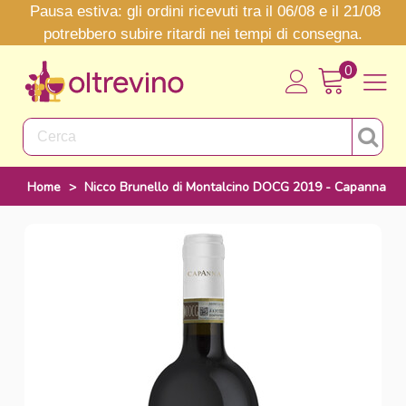
Pausa estiva: gli ordini ricevuti tra il 06/08 e il 21/08
potrebbero subire ritardi nei tempi di consegna.
0
Home
>
Nicco Brunello di Montalcino DOCG 2019 - Capanna