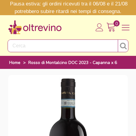
Pausa estiva: gli ordini ricevuti tra il 06/08 e il 21/08
potrebbero subire ritardi nei tempi di consegna.
0
Home
>
Rosso di Montalcino DOC 2023 - Capanna x 6