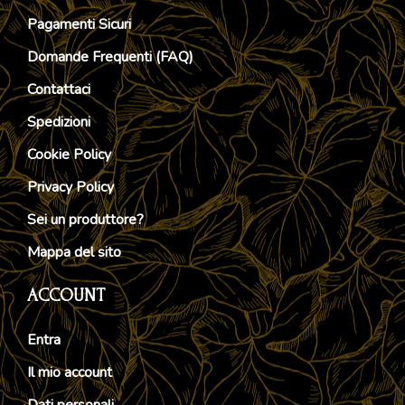
Pagamenti Sicuri
Domande Frequenti (FAQ)
Contattaci
Spedizioni
Cookie Policy
Privacy Policy
Sei un produttore?
Mappa del sito
ACCOUNT
Entra
Il mio account
Dati personali