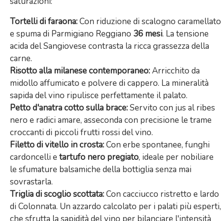
saturazioni:
Tortelli di faraona:
Con riduzione di scalogno caramellato
e spuma di Parmigiano Reggiano
36 mesi
. La tensione
acida del Sangiovese contrasta la ricca grassezza della
carne.
Risotto alla milanese contemporaneo:
Arricchito da
midollo affumicato e polvere di cappero. La mineralità
sapida del vino ripulisce perfettamente il palato.
Petto d'anatra cotto sulla brace:
Servito con jus al ribes
nero e radici amare, asseconda con precisione le trame
croccanti di piccoli frutti rossi del vino.
Filetto di vitello in crosta:
Con erbe spontanee, funghi
cardoncelli e
tartufo nero pregiato
, ideale per nobiliare
le sfumature balsamiche della bottiglia senza mai
sovrastarla.
Triglia di scoglio scottata:
Con cacciucco ristretto e lardo
di Colonnata. Un azzardo calcolato per i palati più esperti,
che sfrutta la sapidità del vino per bilanciare l'intensità