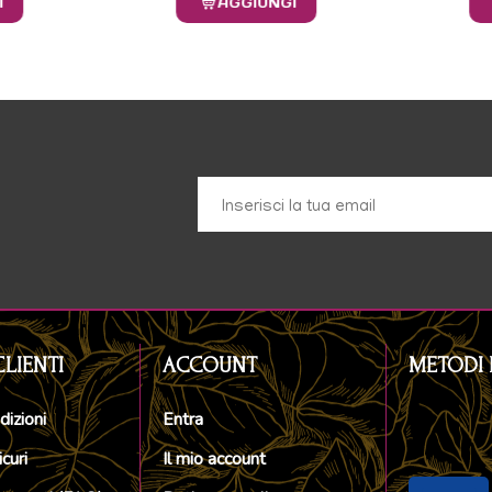
I
AGGIUNGI
CLIENTI
ACCOUNT
METODI 
dizioni
Entra
curi
Il mio account