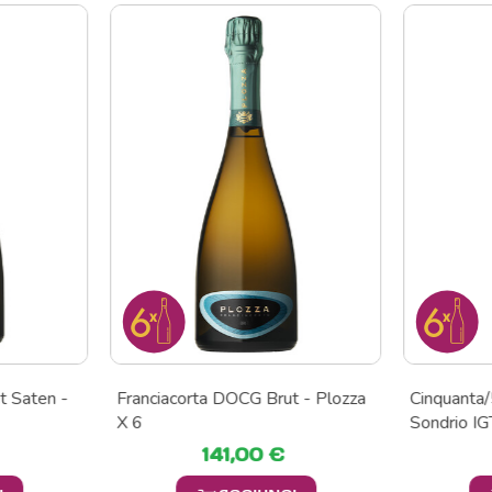
t Saten -
Franciacorta DOCG Brut - Plozza
Cinquanta/
X 6
Sondrio IG
141,00 €