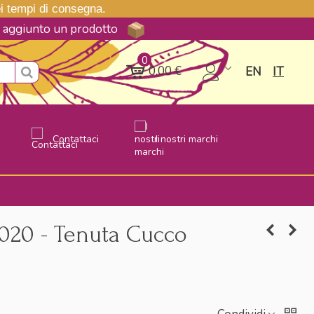
nei tempi di consegna.
ne aggiunto un prodotto
0
0,00 €
EN
IT
Contattaci
I nostri marchi
020 - Tenuta Cucco