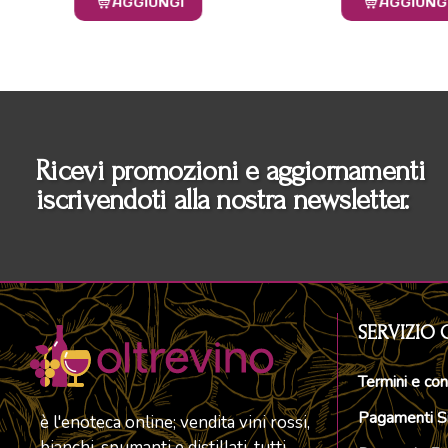
AGGIUNGI
AGGIUNG
Ricevi promozioni e aggiornamenti
iscrivendoti alla nostra newsletter.
SERVIZIO 
Termini e con
Pagamenti Si
è l'enoteca online; vendita vini rossi,
bianchi, spumanti e distillati, tutti