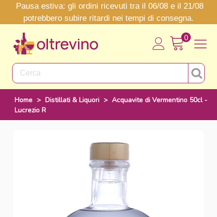
Pausa estiva: gli ordini ricevuti tra il 06/08 e il 21/08
potrebbero subire ritardi nei tempi di consegna.
0
Home
>
Distillati & Liquori
>
Acquavite di Vermentino 50cl -
Lucrezio R