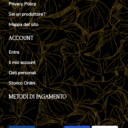
Privacy Policy
Sei un produttore?
Mappa del sito
ACCOUNT
Entra
Il mio account
Dati personali
Storico Ordini
METODI DI PAGAMENTO