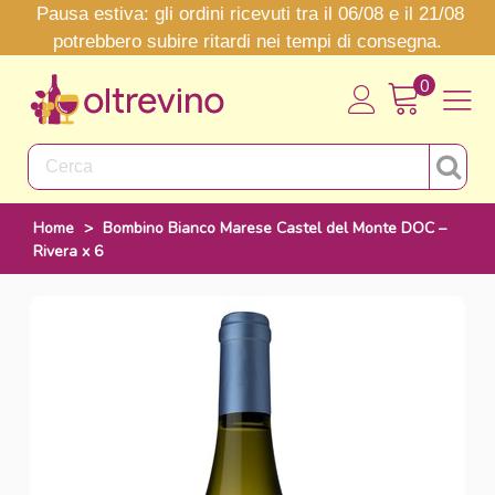
Pausa estiva: gli ordini ricevuti tra il 06/08 e il 21/08
potrebbero subire ritardi nei tempi di consegna.
0
Home
>
Bombino Bianco Marese Castel del Monte DOC –
Rivera x 6