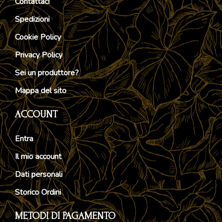
Contattaci
Spedizioni
Cookie Policy
Privacy Policy
Sei un produttore?
Mappa del sito
ACCOUNT
Entra
Il mio account
Dati personali
Storico Ordini
METODI DI PAGAMENTO