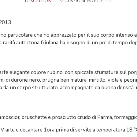
Descrizione
Recensioni Prodotto
 2013
no particolare che ho apprezzato per il suo corpo intenso e
rarità autoctona friulana ha bisogno di un po' di tempo dopo
rte elegante colore rubino, con spiccate sfumature sul porpo
mi di durone nero, prugna ben matura, mirtillo, viola e peoni
a da un corpo strutturato, accompagnato da buona densità, r
camoscio); bruschette e prosciutto crudo di Parma, formaggio
iarte e decantare 1ora prima di servite a temperatura 18 °C.