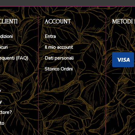
CLIENTI
ACCOUNT
METODI 
dizioni
Entra
curi
Il mio account
quenti (FAQ)
Dati personali
Storico Ordini
y
y
ttore?
to