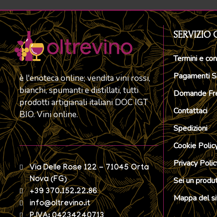
SERVIZIO 
Termini e con
Pagamenti Si
è l'enoteca online; vendita vini rossi,
bianchi, spumanti e distillati, tutti
Domande Fre
prodotti artigianali italiani DOC IGT
Contattaci
BIO. Vini online.
Spedizioni
Cookie Polic
Privacy Polic
Via Delle Rose 122 - 71045 Orta
Nova (FG)
Sei un produ
+39 370.152.22.86
Mappa del si
info@oltrevino.it
P.IVA: 04234240713