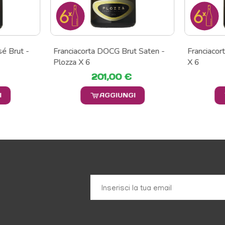
é Brut -
Franciacorta DOCG Brut Saten -
Franciacor
Plozza X 6
X 6
201,00 €
I
AGGIUNGI