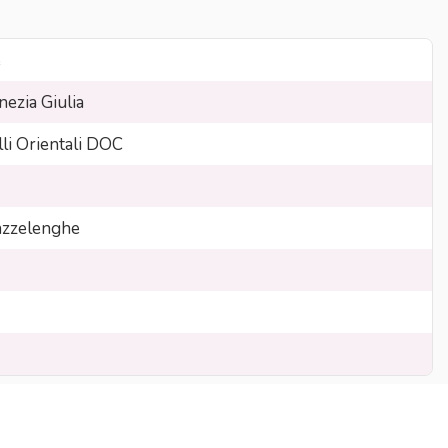
e
nezia Giulia
lli Orientali DOC
zzelenghe