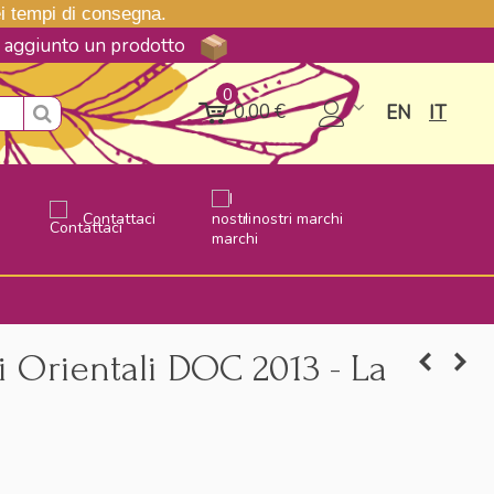
nei tempi di consegna.
ne aggiunto un prodotto
0
0,00 €
EN
IT
Contattaci
I nostri marchi
li Orientali DOC 2013 - La