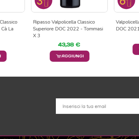
lassico
Valpolicella Classico Superiore
Valpolice
 - Tommasi
DOC 2021 - Scriani X 6
Scriani X 
73,20 €
AGGIUNGI
GI