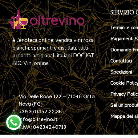
SERVIZIO 
Termini e con
Pagamenti Si
è l'enoteca online; vendita vini rossi,
bianchi, spumanti e distillati, tutti
Domande Fre
prodotti artigianali italiani DOC IGT
Contattaci
BIO. Vini online.
Spedizioni
Cookie Polic
Privacy Polic
Via Delle Rose 122 - 71045 Orta
Nova (FG)
Sei un produ
+39 370.152.22.86
Mappa del si
info@oltrevino.it
P.IVA: 04234240713