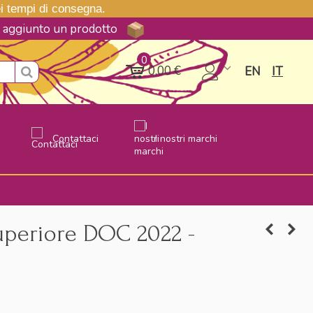
nei tempi di consegna.
ne aggiunto un prodotto
0
0,00 €
EN
IT
Contattaci
I nostri marchi
Superiore DOC 2022 -