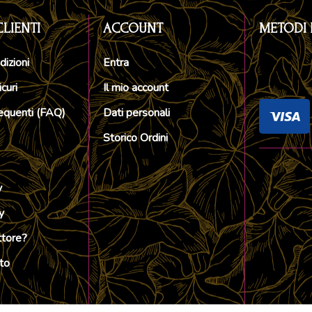
CLIENTI
ACCOUNT
METODI 
dizioni
Entra
curi
Il mio account
quenti (FAQ)
Dati personali
Storico Ordini
y
y
ttore?
to