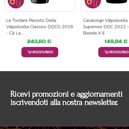
Casalvegri Valpolicella Classico
Ripasso Valpolicella C
Superiore DOC 2022 - Cà La
Superiore DOC 2022
Bionda X 6
X 3
149,94 €
43,38 €
AGGIUNGI
AGGIUN
Ricevi promozioni e aggiornamenti
iscrivendoti alla nostra newsletter.