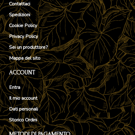
Contattaci
Spedizioni
Cookie Policy
Privacy Policy
Sei un produttore?
Mappa del sito
ACCOUNT
Entra
Il mio account
Dati personali
Storico Ordini
METODI DI PAGAMENTO