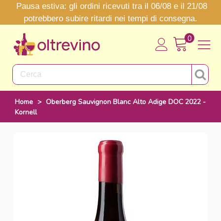
Pausa estiva: gli ordini ricevuti tra il 06/08 e il 21/08
potrebbero subire ritardi nei tempi di consegna.
0
Home
>
Oberberg Sauvignon Blanc Alto Adige DOC 2022 -
Kornell