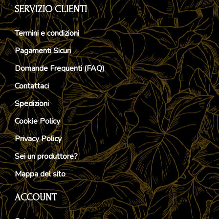
SERVIZIO CLIENTI
Termini e condizioni
Pagamenti Sicuri
Domande Frequenti (FAQ)
Contattaci
Spedizioni
Cookie Policy
Privacy Policy
Sei un produttore?
Mappa del sito
ACCOUNT