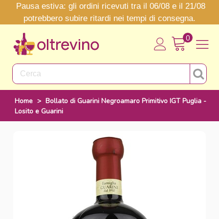
Pausa estiva: gli ordini ricevuti tra il 06/08 e il 21/08
potrebbero subire ritardi nei tempi di consegna.
0
Home
>
Bollato di Guarini Negroamaro Primitivo IGT Puglia -
Losito e Guarini