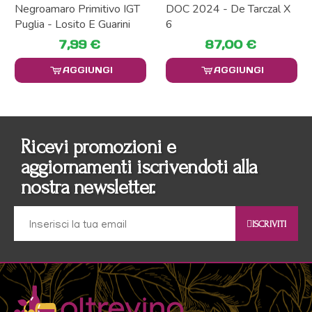
Negroamaro Primitivo IGT
DOC 2024 - De Tarczal X
Puglia - Losito E Guarini
6
7,99 €
87,00 €
AGGIUNGI
AGGIUNGI
Ricevi promozioni e
aggiornamenti iscrivendoti alla
nostra newsletter.
ISCRIVITI