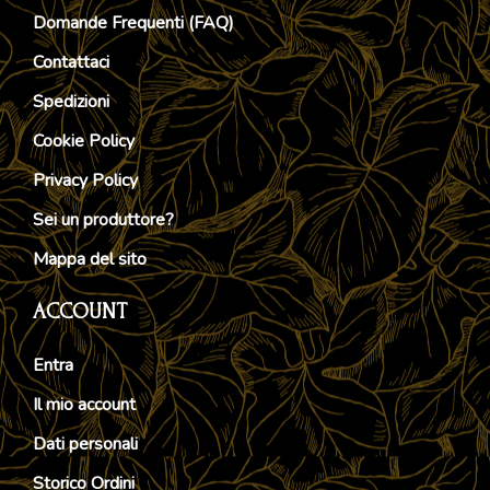
Domande Frequenti (FAQ)
Contattaci
Spedizioni
Cookie Policy
Privacy Policy
Sei un produttore?
Mappa del sito
ACCOUNT
Entra
Il mio account
Dati personali
Storico Ordini