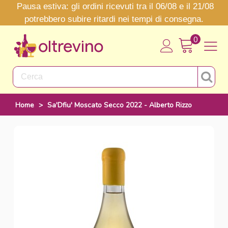
Pausa estiva: gli ordini ricevuti tra il 06/08 e il 21/08
potrebbero subire ritardi nei tempi di consegna.
0
Home
>
Sa'Dfiu' Moscato Secco 2022 - Alberto Rizzo