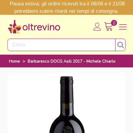
Pausa estiva: gli ordini ricevuti tra il 06/08 e il 21/08
potrebbero subire ritardi nei tempi di consegna.
0
Home
>
Barbaresco DOCG Asili 2017 - Michele Chiarlo