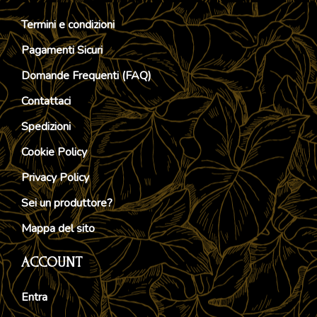
Termini e condizioni
Pagamenti Sicuri
Domande Frequenti (FAQ)
Contattaci
Spedizioni
Cookie Policy
Privacy Policy
Sei un produttore?
Mappa del sito
ACCOUNT
Entra