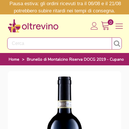
Pausa estiva: gli ordini ricevuti tra il 06/08 e il 21/08
potrebbero subire ritardi nei tempi di consegna.
0
Home
>
Brunello di Montalcino Riserva DOCG 2019 - Cupano