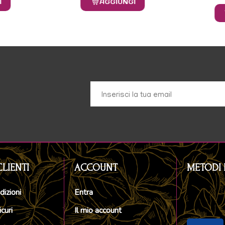
I
AGGIUNGI
CLIENTI
ACCOUNT
METODI 
dizioni
Entra
curi
Il mio account