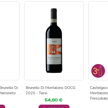
Brunello Di
Brunello Di Montalcino DOCG
Castelgioc
Marroneto
2020 - Tassi
Montalcin
Frescobald
54,90 €