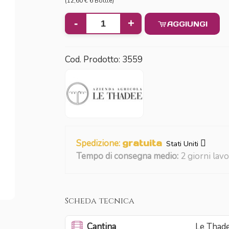
(12,60 € 6 Bottle)
-
+
AGGIUNGI
Cod. Prodotto:
3559
Spedizione:
gratuita
Stati Uniti
Tempo di consegna medio:
2 giorni lavo
Scheda tecnica
Cantina
Le Thad