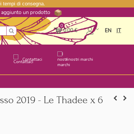
nei tempi di consegna.
ne aggiunto un prodotto
0
0,00 €
EN
IT
Contattaci
I nostri marchi
osso 2019 - Le Thadee x 6