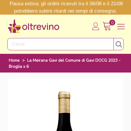
Pausa estiva: gli ordini ricevuti tra il 06/08 e il 21/08
potrebbero subire ritardi nei tempi di consegna.
0
Home
>
La Meirana Gavi del Comune di Gavi DOCG 2023 -
Broglia x 6