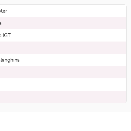
ster
a
ta IGT
langhina