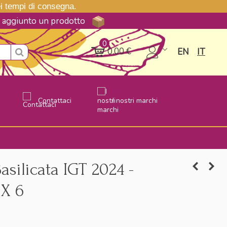
nei tempi di consegna.
ne aggiunto un prodotto
0
0,00 €
EN
IT
Contattaci
I nostri marchi
silicata IGT 2024 -
 X 6