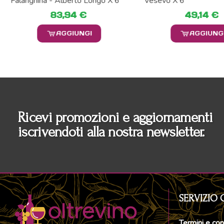
Falanghina - Alberto Longo X 6
Vesevo X 6
83,94 €
49,14 €
AGGIUNGI
AGGIUNG
Ricevi promozioni e aggiornamenti
iscrivendoti alla nostra newsletter.
SERVIZIO 
Termini e con