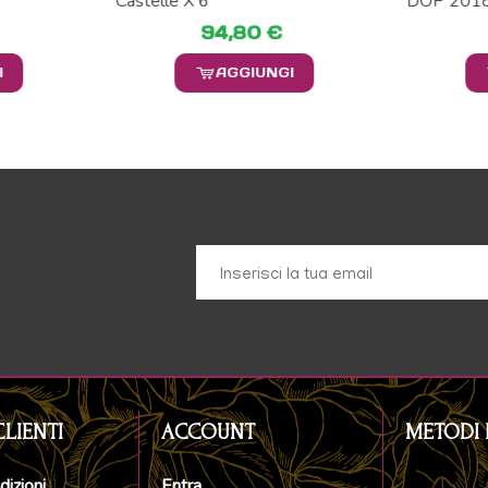
Castelle X 6
DOP 2018 
94,80 €
I
AGGIUNGI
CLIENTI
ACCOUNT
METODI 
dizioni
Entra