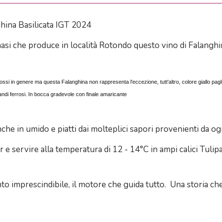
hina Basilicata IGT 2024
masi che produce in località Rotondo questo vino di Falanghi
 rossi in genere ma questa Falanghina non rappresenta l'eccezione, tutt'altro, colore giallo paglier
ndi ferrosi. In bocca gradevole con finale amaricante
he in umido e piatti dai molteplici sapori provenienti da ogni
e servire alla temperatura di 12 - 14°C in ampi calici Tulip
to imprescindibile, il motore che guida tutto. Una storia che