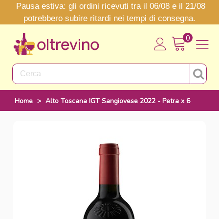
Pausa estiva: gli ordini ricevuti tra il 06/08 e il 21/08
potrebbero subire ritardi nei tempi di consegna.
0
Home
>
Alto Toscana IGT Sangiovese 2022 - Petra x 6