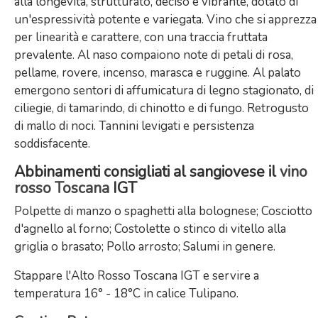
alla longevità, strutturato, deciso e vibrante, dotato di
un'espressività potente e variegata. Vino che si apprezza
per linearità e carattere, con una traccia fruttata
prevalente. Al naso compaiono note di petali di rosa,
pellame, rovere, incenso, marasca e ruggine. Al palato
emergono sentori di affumicatura di legno stagionato, di
ciliegie, di tamarindo, di chinotto e di fungo. Retrogusto
di mallo di noci. Tannini levigati e persistenza
soddisfacente.
Abbinamenti consigliati al sangiovese il
vino
rosso Toscana
IGT
Polpette di manzo o spaghetti alla bolognese; Cosciotto
d'agnello al forno; Costolette o stinco di vitello alla
griglia o brasato; Pollo arrosto; Salumi in genere.
Stappare l'Alto Rosso Toscana IGT e servire a
temperatura 16° - 18°C in calice Tulipano.