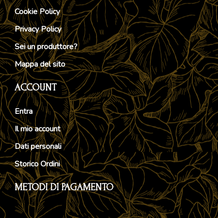
Cookie Policy
Privacy Policy
Sei un produttore?
Mappa del sito
ACCOUNT
Entra
Il mio account
Dati personali
Storico Ordini
METODI DI PAGAMENTO