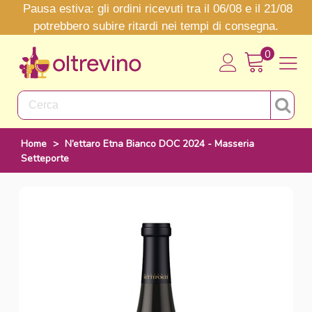
Pausa estiva: gli ordini ricevuti tra il 06/08 e il 21/08
potrebbero subire ritardi nei tempi di consegna.
0
Home
>
N’ettaro Etna Bianco DOC 2024 - Masseria
Setteporte