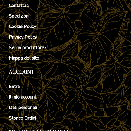
Contattaci
Spedizioni
Cookie Policy
Privacy Policy
Sei un produttore?
Mappa del sito
ACCOUNT
Entra
Il mio account
Dati personali
Storico Ordini