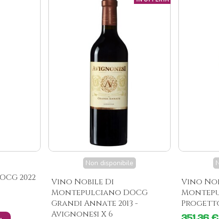
Non disponibile
N
OCG 2022
Vino Nobile Di
Vino Nob
Montepulciano DOCG
Montepu
Grandi Annate 2013 -
Progetto 
Avignonesi X 6
351,36 €