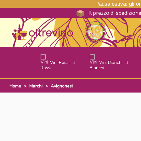
Pausa estiva: gli ord
Il prezzo di spedizion
Vini Rossi
Vini Bianchi
Home
>
Marchi
>
Avignonesi