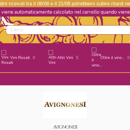
ini ricevuti tra il 06/08 e il 21/08 potrebbero subire ritardi 
e viene automaticamente calcolato nel carrello quando vie
Vini Rosati
Altri Vini
Oltre il vino...
AVIGNONESI