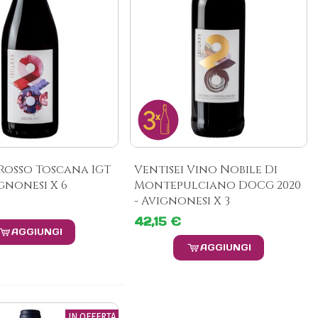
 Rosso Toscana IGT
Ventisei Vino Nobile Di
ignonesi X 6
Montepulciano DOCG 2020
- Avignonesi X 3
42,15 €
AGGIUNGI
AGGIUNGI
IN OFFERTA