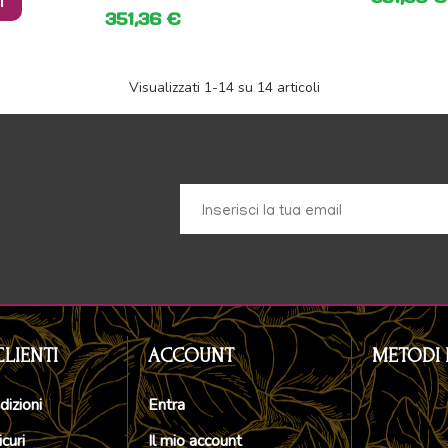
I
351,36 €
Visualizzati
1
-14 su 14 articoli
CLIENTI
ACCOUNT
METODI 
dizioni
Entra
curi
Il mio account