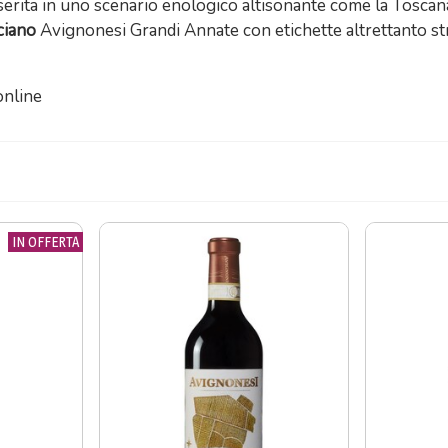
 inserita in uno scenario enologico altisonante come la Toscan
ciano
Avignonesi Grandi Annate con etichette altrettanto str
online
IN OFFERTA