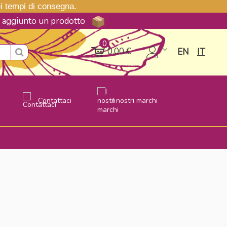
nei tempi di consegna.
ne aggiunto un prodotto
0
0,00 €
EN
IT
Contattaci
I nostri marchi