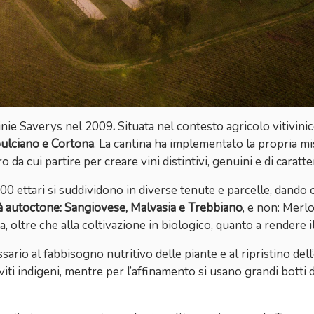
ginie Saverys nel 2009
.
Situata nel contesto agricolo vitivini
pulciano e Cortona
. La cantina ha implementato la propria mis
 da cui partire per creare vini distintivi, genuini e di caratte
00 ettari si suddividono in diverse tenute e parcelle, dando 
à autoctone: Sangiovese, Malvasia e Trebbiano
, e non: Merlo
ta, oltre che alla coltivazione in biologico, quanto a rendere i
rio al fabbisogno nutritivo delle piante e al ripristino dell’e
ieviti indigeni, mentre per l’affinamento si usano grandi botti 