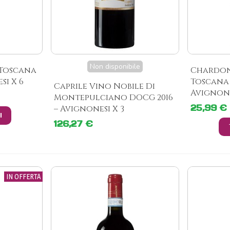
Non disponibile
 Toscana
Chardon
si X 6
Toscana 
Caprile Vino Nobile Di
Avignon
Montepulciano DOCG 2016
25,99 €
– Avignonesi X 3
I
126,27 €
IN OFFERTA