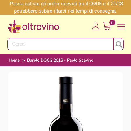
Pausa estiva: gli ordini ricevuti tra il 06/08 e il 21/08
potrebbero subire ritardi nei tempi di consegna.
0
Home
>
Barolo DOCG 2018 - Paolo Scavino