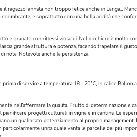
ne il ragazzo! annata non troppo felice anche in Langa... Manc
ingombrante, e soprattutto con una bella acidità che conferi
o e granato con riflessi violacei. Nel bicchiere è molto consi
lascia grande struttura e potenza, facendo trapelare il gusto 
e di nota. Notevole anche la persistenza.
rima di servire a temperatura 18 - 20°C, in calice Ballon 
mente nell’affermare la qualità. Frutto di determinazione e 
pianificare progetti culturali in vigna e in cantina. Le esper
inano un qualificato potenziamento al proprio management. 
n particolarmente unita quale vanta le parcelle dei più impor
o