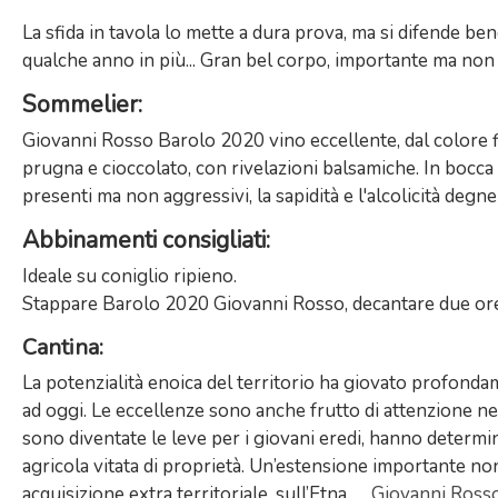
La sfida in tavola lo mette a dura prova, ma si difende be
qualche anno in più... Gran bel corpo, importante ma non 
Sommelier
:
Giovanni Rosso Barolo 2020 vino eccellente, dal colore fitt
prugna e cioccolato, con rivelazioni balsamiche. In bocca 
presenti ma non aggressivi, la sapidità e l'alcolicità degn
Abbinamenti consigliati
:
Ideale su coniglio ripieno.
Stappare Barolo 2020 Giovanni Rosso, decantare due ore p
Cantina
:
La potenzialità enoica del territorio ha giovato profonda
ad oggi. Le eccellenze sono anche frutto di attenzione nel 
sono diventate le leve per i giovani eredi, hanno determ
agricola vitata di proprietà. Un’estensione importante no
acquisizione extra territoriale, sull’Etna. …
Giovanni Ross