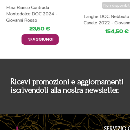
Non disponibil
Etna Bianco Contrada
Montedolce DOC 2024 -
Langhe DOC Nebbiolo 
Giovanni Rosso
Canale 2022 - Giovann
23,50 €
154,50 €
AGGIUNGI
Ricevi promozioni e aggiornamenti
iscrivendoti alla nostra newsletter.
SERVIZIO 