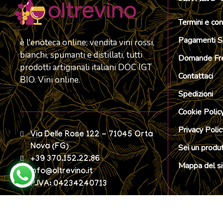
Termini e con
Pagamenti Si
è l'enoteca online; vendita vini rossi,
bianchi, spumanti e distillati, tutti
Domande Fre
prodotti artigianali italiani DOC IGT
Contattaci
BIO. Vini online.
Spedizioni
Cookie Polic
Privacy Polic
Via Delle Rose 122 - 71045 Orta
Nova (FG)
Sei un produ
+39 370.152.22.86
Mappa del si
info@oltrevino.it
P.IVA: 04234240713