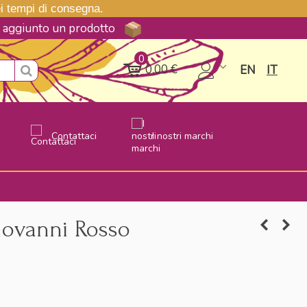
nei tempi di consegna.
ne aggiunto un prodotto
0
0,00 €
EN
IT
Contattaci
I nostri marchi
iovanni Rosso