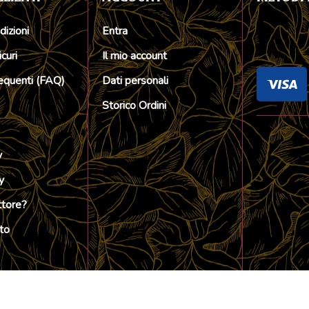
dizioni
Entra
curi
Il mio account
quenti (FAQ)
Dati personali
Storico Ordini
y
y
ttore?
to