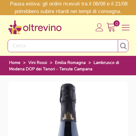
Pausa estiva: gli ordini ricevuti tra il 06/08 e il 21/08
potrebbero subire ritardi nei tempi di consegna.
0
Home
>
Vini Rossi
>
Emilia Romagna
>
Lambrusco di
Modena DOP dei Tenori - Tenute Campana