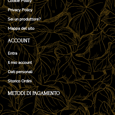
Cookie Policy
Privacy Policy
Sei un produttore?
Mappa del sito
ACCOUNT
Entra
Il mio account
Dati personali
Storico Ordini
METODI DI PAGAMENTO